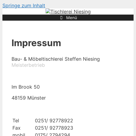
Springe zum Inhalt
Menü
Impressum
Bau- & Möbeltischlerei Steffen Niesing
Meisterbetrieb
Im Brook 50
48159 Münster
Tel
0251/ 92778922
Fax
0251/ 92778923
mobil
0175/ 2794294